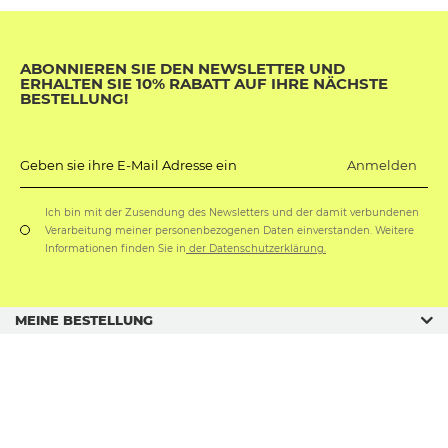
ABONNIEREN SIE DEN NEWSLETTER UND
ERHALTEN SIE 10% RABATT AUF IHRE NÄCHSTE
BESTELLUNG!
Anmelden
Geben sie ihre E-Mail Adresse ein
Ich bin mit der Zusendung des Newsletters und der damit verbundenen
Verarbeitung meiner personenbezogenen Daten einverstanden. Weitere
Informationen finden Sie in
der Datenschutzerklärung.
MEINE BESTELLUNG
GESCHÄFTSORDNUNG
GESCHENKANLÄSSE