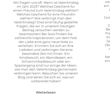
vie
Wir fragen uns oft: Wann ist Valentinstag
ein
im Jahr 2023? Welches Geschenk für
einen Freund zum Valentinstag wählen?
Welches Geschenk für eine Freundin
Gro
wählen? Wie verbringt man den
Valentinstag? Dies sind häufig gestellte
G
Fragen, die wir in unserem heutigen
Be
Beitrag versuchen werden zu
Fr
beantworten! Bei Soxo finden Sie
ih
zahlreiche Inspirationen, um dem Fest
Ja
der Liebe eine ganz neue Note zu
Übe
verleihen. Erinnern Sie sich an Ihre
Liebsten und verbringen Sie eine
besondere Zeit mit ihnen. Ein
bes
Kinobesuch, ein Abendessen, ein
ein
Schwimmbadbesuch oder ein
Spaziergang sind nur einige der Ideen,
wie man den Valentinstag gemeinsam
verbringen kann. Besuchen Sie unseren
Blog und sehen Sie sich an, was wir
vorbereitet haben!
Weiterlesen