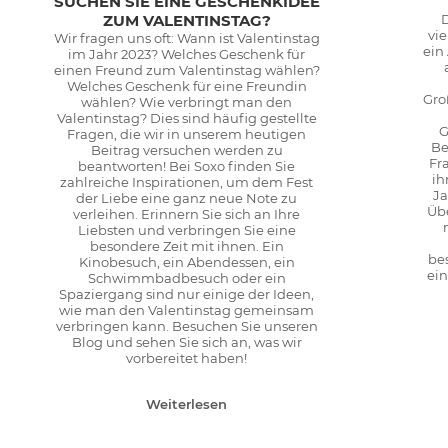
SUCHEN SIE EINE GESCHENKIDEE
ZUM VALENTINSTAG?
vie
Wir fragen uns oft: Wann ist Valentinstag
ein
im Jahr 2023? Welches Geschenk für
einen Freund zum Valentinstag wählen?
Welches Geschenk für eine Freundin
Gro
wählen? Wie verbringt man den
Valentinstag? Dies sind häufig gestellte
G
Fragen, die wir in unserem heutigen
Be
Beitrag versuchen werden zu
Fr
beantworten! Bei Soxo finden Sie
ih
zahlreiche Inspirationen, um dem Fest
Ja
der Liebe eine ganz neue Note zu
Übe
verleihen. Erinnern Sie sich an Ihre
Liebsten und verbringen Sie eine
besondere Zeit mit ihnen. Ein
bes
Kinobesuch, ein Abendessen, ein
ein
Schwimmbadbesuch oder ein
Spaziergang sind nur einige der Ideen,
wie man den Valentinstag gemeinsam
verbringen kann. Besuchen Sie unseren
Blog und sehen Sie sich an, was wir
vorbereitet haben!
Weiterlesen