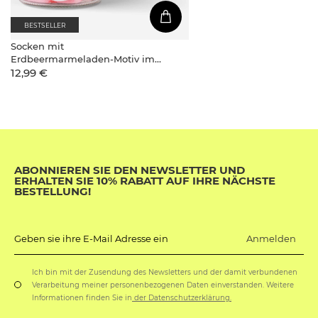
BESTSELLER
Socken mit
Erdbeermarmeladen-Motiv im
12,99 €
Glas
ABONNIEREN SIE DEN NEWSLETTER UND
ERHALTEN SIE 10% RABATT AUF IHRE NÄCHSTE
BESTELLUNG!
Anmelden
Geben sie ihre E-Mail Adresse ein
Ich bin mit der Zusendung des Newsletters und der damit verbundenen
Verarbeitung meiner personenbezogenen Daten einverstanden. Weitere
Informationen finden Sie in
der Datenschutzerklärung.