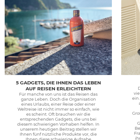
5 GADGETS, DIE IHNEN DAS LEBEN
AUF REISEN ERLEICHTERN
vie
Für manche von uns ist das Reisen das
ein
ganze Leben. Doch die Organisation
eines Urlaubs, einer Reise oder einer
Weltreise ist nicht immer so einfach, wie
Gro
es scheint. Oft brauchen wir die
entsprechenden Gadgets, die uns bei
G
diesem schwierigen Vorhaben helfen. In
Be
unserem heutigen Beitrag stellen wir
Fr
Ihnen fünf nützliche Produkte vor, die
ih
Ihnen diese schwierige Aufgabe