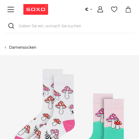
€
Damensocken