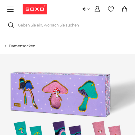
€
Damensocken