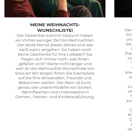
MEINE WEIHNACHTS-
WUNSCHLISTE!
Der
SO
Der Dezember kommt! Dadurch haben
un
wir immer weniger Zeit bis Weihnachten.
Sie
Der letzte Monat dieses Jahres wird wer
weiß wann vergehen. Sie haben noch
Pre
keine Geschenke für Ihre Liebsten? Sie
ni
fragen sich immer noch, was ihnen
gefallen wird? Warte nicht länger und
sieh dir die Weihnachts-Wunschliste von
erw
Soxo an! Wir zeigen Ihnen die Exemplare,
w
auf die Ihre Verwandten, Freunde und
Bekannten warten. Der Stern ist bunt,
zu
genau wie unsere Modelle von Socken,
wi
Wärmflaschen und Unterwäsche in
Damen-, Herren- und Kinderausführung.
au
O
K
D
ve