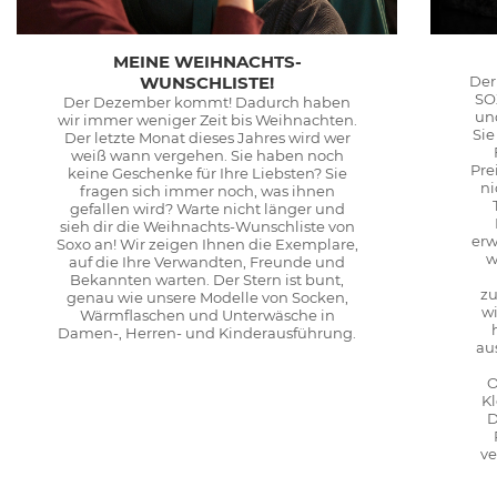
MEINE WEIHNACHTS-
WUNSCHLISTE!
Der
SO
Der Dezember kommt! Dadurch haben
un
wir immer weniger Zeit bis Weihnachten.
Sie
Der letzte Monat dieses Jahres wird wer
weiß wann vergehen. Sie haben noch
Pre
keine Geschenke für Ihre Liebsten? Sie
ni
fragen sich immer noch, was ihnen
gefallen wird? Warte nicht länger und
sieh dir die Weihnachts-Wunschliste von
erw
Soxo an! Wir zeigen Ihnen die Exemplare,
w
auf die Ihre Verwandten, Freunde und
Bekannten warten. Der Stern ist bunt,
zu
genau wie unsere Modelle von Socken,
wi
Wärmflaschen und Unterwäsche in
Damen-, Herren- und Kinderausführung.
au
O
K
D
ve