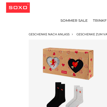
SOMMER SALE
TRINK
GESCHENKE NACH ANLASS
GESCHENKE ZUM VA
A
A
A
G
G
B
L
L
K
K