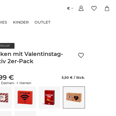
€
IES
KINDER
OUTLET
TSELLER
ken mit Valentinstag-
iv 2er-Pack
,99 €
5,50 € / Stck.
 Damen- + Herren