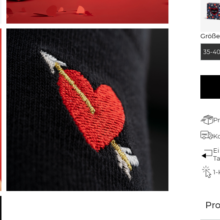
Größ
35-40
Pr
Ko
Ei
T
1-
Pr