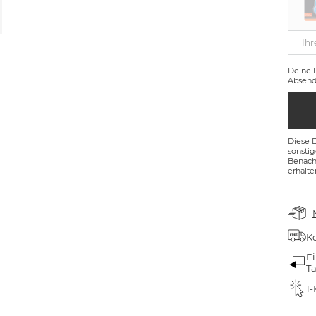
Ihr
Deine
Absend
Diese 
sonsti
Benachr
erhalte
Ko
Ei
T
1-