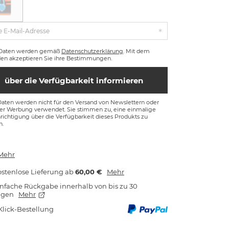
e E-Mail-Adresse
 Daten werden gemäß
Datenschutzerklärung
. Mit dem
en akzeptieren Sie ihre Bestimmungen.
über die Verfügbarkeit informieren
Daten werden nicht für den Versand von Newslettern oder
ger Werbung verwendet. Sie stimmen zu, eine einmalige
ichtigung über die Verfügbarkeit dieses Produkts zu
n.
Mehr
stenlose Lieferung
ab
60,00 €
Mehr
nfache Rückgabe innerhalb von bis zu 30
agen
Mehr
Klick-Bestellung