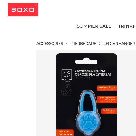
SOMMER SALE
TRINK
ACCESSORIES
TIERBEDARF
LED-ANHÄNGER 
A
A
A
G
G
B
L
L
K
K