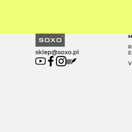
M
R
sklep@soxo.pl
E
V