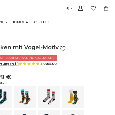
€
IES
KINDER
OUTLET
ken mit Vogel-Motiv
ES PRODUKT IST UNS GERADE AUSGEGANGEN.
tungen (1)
5.00/5.00
99 €
oran