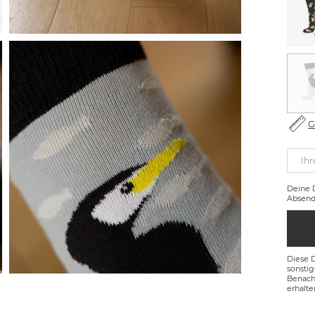
G
Ihr
Deine
Absend
Diese 
sonsti
Benachr
erhalte