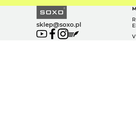
M
R
sklep@soxo.pl
E
V
Co