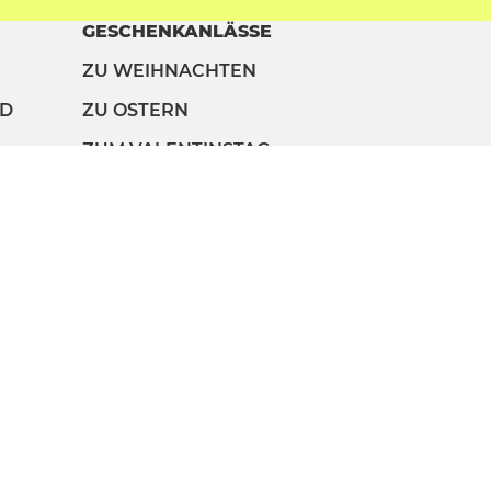
GESCHENKANLÄSSE
ZU WEIHNACHTEN
ND
ZU OSTERN
ZUM VALENTINSTAG
ZUM GEBURTSTAG
ZUM FRAUENTAG
ZUM MÄNNERTAG
ZUM KINDERTAG
ZUM MUTTERTAG
ZUM VATERTAG
ZUM GROSSELTERNTAG