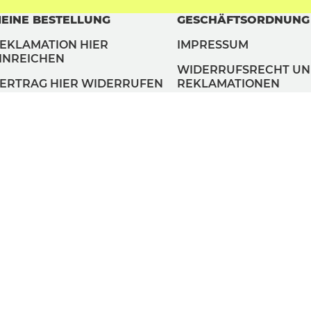
EINE BESTELLUNG
GESCHÄFTSORDNUNG
EKLAMATION HIER
IMPRESSUM
INREICHEN
WIDERRUFSRECHT U
ERTRAG HIER WIDERRUFEN
REKLAMATIONEN
AGB
DATENSCHUTZ
COOKIES VERWALTEN
ZAHLUNGSMETHODEN
LIEFERMETHODEN
pyright © SOXO sp. z o. o. sp. k.