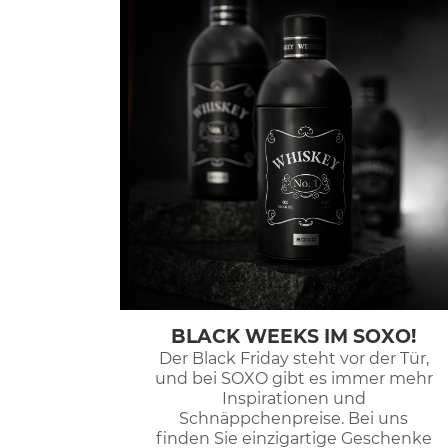
BLACK WEEKS IM SOXO!
Der Black Friday steht vor der Tür,
und bei SOXO gibt es immer mehr
Inspirationen und
Schnäppchenpreise. Bei uns
finden Sie einzigartige Geschenke