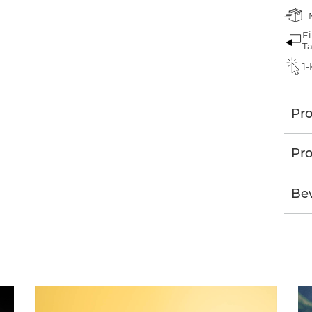
Ei
T
1-
Pr
Pro
Bew
G