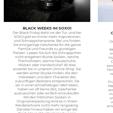
BLACK WEEKS IM SOXO!
Der Black Friday steht vor der Tür, und bei
SOXO gibt es immer mehr Inspirationen
und Schnäppchenpreise. Bei uns finden
Os
Sie einzigartige Geschenke für die ganze
Familie und Freunde zu günstigen
We
Preisen. Lassen Sie sich die Schnäppchen
m
nicht entgehen! Bunte Socken, weiche
Hü
Thermohosen, warme Hausschuhe,
D
Mützen oder Handschuhe? All dies
son
erwartet Sie in unserem Online-Shop. Sie
Fer
werden sicher Stücke finden, die den
i
Interessen und dem Charakter des
zukünftigen Besitzers entsprechen. Da
Fr
wir in einer schnelllebigen Welt leben,
Me
haben wir oft keine Zeit, Geschenke
wi
auszusuchen oder einfach einzukaufen.
mi
Mit den fröhlichen Socken in
u
Originalverpackung wird es in Ihrem
v
Kleiderschrank nicht mehr langweilig.
ein
Darüber hinaus haben wir einige der