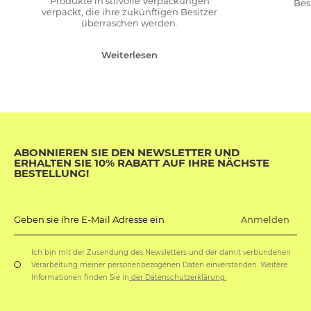
Produkte in stilvolle Verpackungen
Bes
verpackt, die ihre zukünftigen Besitzer
überraschen werden.
Weiterlesen
ABONNIEREN SIE DEN NEWSLETTER UND
ERHALTEN SIE 10% RABATT AUF IHRE NÄCHSTE
BESTELLUNG!
Anmelden
Geben sie ihre E-Mail Adresse ein
Ich bin mit der Zusendung des Newsletters und der damit verbundenen
Verarbeitung meiner personenbezogenen Daten einverstanden. Weitere
Informationen finden Sie in
der Datenschutzerklärung.