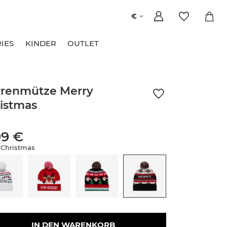
€
IES
KINDER
OUTLET
renmütze Merry
istmas
99 €
 Christmas
IN DEN WARENKORB