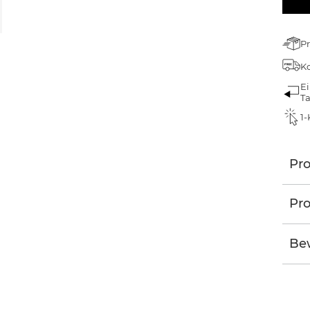
Pr
Ko
Ei
T
1-
Pr
Pro
Be