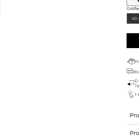
Größ
40-
Pr
Ko
Ei
T
1-
Pr
Pro