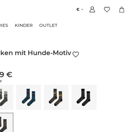
€
IES
KINDER
OUTLET
ken mit Hunde-Motiv
99 €
e