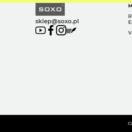
M
R
sklep@soxo.pl
E
V
Co