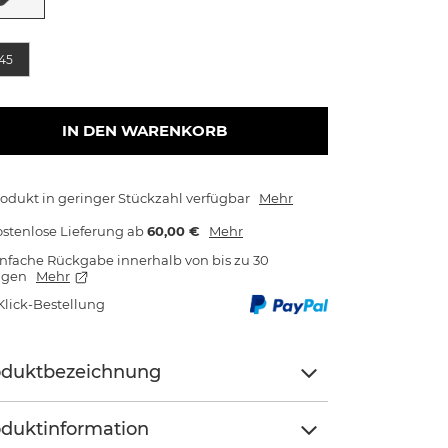
e
45
IN DEN WARENKORB
odukt in geringer Stückzahl verfügbar
Mehr
stenlose Lieferung
ab
60,00 €
Mehr
nfache Rückgabe innerhalb von bis zu 30
agen
Mehr
Klick-Bestellung
oduktbezeichnung
duktinformation