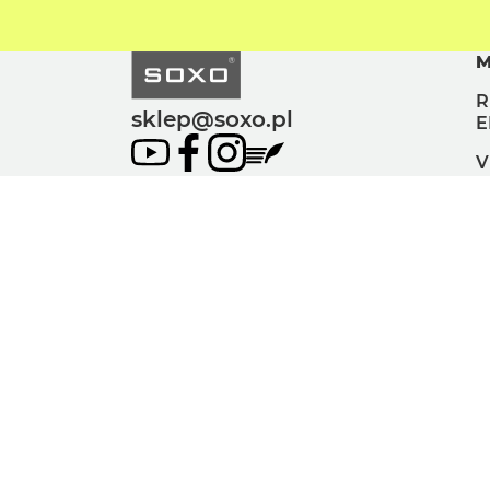
M
R
sklep@soxo.pl
E
V