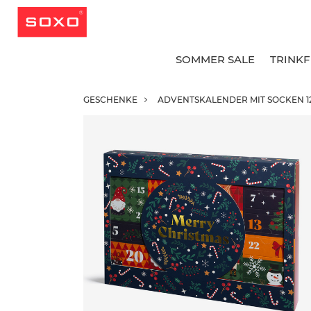
SOMMER SALE
TRINK
GESCHENKE
ADVENTSKALENDER MIT SOCKEN 1
A
A
A
G
G
B
L
L
K
K