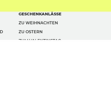
GESCHENKANLÄSSE
ZU WEIHNACHTEN
ND
ZU OSTERN
ZUM VALENTINSTAG
ZUM GEBURTSTAG
ZUM FRAUENTAG
ZUM MÄNNERTAG
ZUM KINDERTAG
ZUM MUTTERTAG
ZUM VATERTAG
ZUM GROSSELTERNTAG