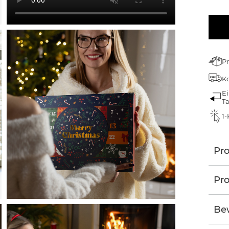
Pr
Ko
Ei
T
1-
Pr
Pro
Be