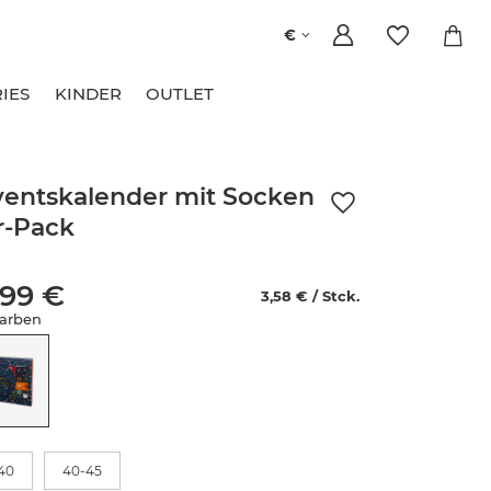
€
IES
KINDER
OUTLET
entskalender mit Socken
r-Pack
,99 €
3,58 € / Stck.
arben
e
40
40-45