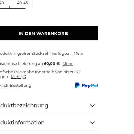
40
40-45
rößentabelle
IN DEN WARENKORB
odukt in großer Stückzahl verfügbar
Mehr
stenlose Lieferung
ab
60,00 €
Mehr
nfache Rückgabe innerhalb von bis zu 30
agen
Mehr
Klick-Bestellung
oduktbezeichnung
duktinformation