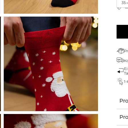
35-
G
Pr
Ko
Ei
T
1-
Pr
Pro