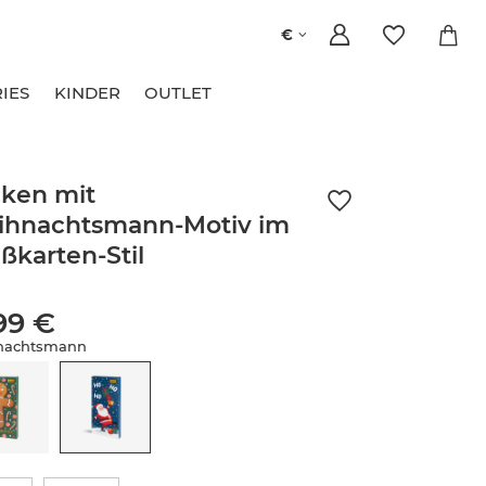
€
IES
KINDER
OUTLET
ken mit
ihnachtsmann-Motiv im
ßkarten-Stil
99 €
nachtsmann
e