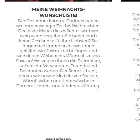
MEINE WEIHNACHTS-
WUNSCHLISTE!
Der
SO
Der Dezember kommt! Dadurch haben
un
wir immer weniger Zeit bis Weihnachten.
Sie
Der letzte Monat dieses Jahres wird wer
weiß wann vergehen. Sie haben noch
Pre
keine Geschenke für Ihre Liebsten? Sie
ni
fragen sich immer noch, was ihnen
gefallen wird? Warte nicht länger und
sieh dir die Weihnachts-Wunschliste von
erw
Soxo an! Wir zeigen Ihnen die Exemplare,
w
auf die Ihre Verwandten, Freunde und
Bekannten warten. Der Stern ist bunt,
zu
genau wie unsere Modelle von Socken,
wi
Wärmflaschen und Unterwäsche in
Damen-, Herren- und Kinderausführung.
au
O
K
D
ve
Weiterlesen