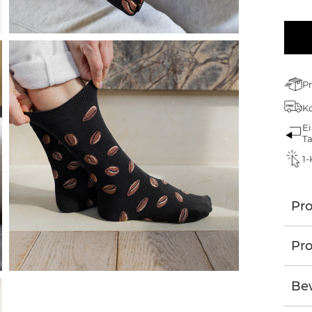
Pr
Ko
Ei
T
1-
Pr
Pro
Bew