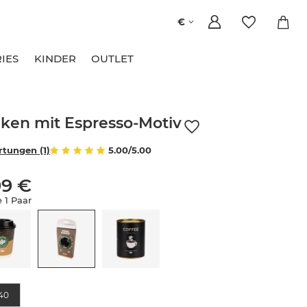
€
IES
KINDER
OUTLET
ken mit Espresso-Motiv
tungen (1)
5.00/5.00
99 €
 1 Paar
e
40