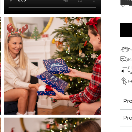
G
Pr
Ko
Ei
T
1-
Pr
Pro