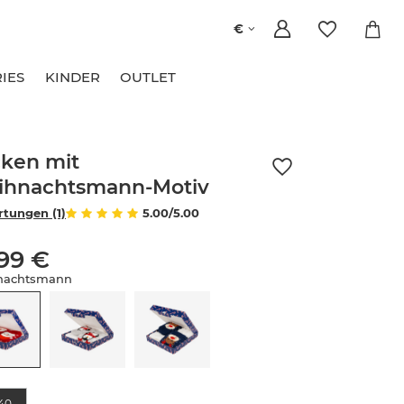
€
IES
KINDER
OUTLET
ken mit
ihnachtsmann-Motiv
tungen (1)
5.00/5.00
,99 €
nachtsmann
e
40