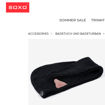
SOMMER SALE
TRINK
ACCESSORIES
BADETUCH UND BADETURBAN
A
A
A
G
G
B
L
L
K
K