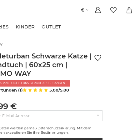
€
IES
KINDER
OUTLET
AY
eturban Schwarze Katze |
dtuch | 60x25 cm |
MO WAY
ES PRODUKT IST UNS GERADE AUSGEGANGEN.
tungen (1)
5.00/5.00
,99 €
e E-Mail-Adresse
 Daten werden gemäß
Datenschutzerklärung
. Mit dem
en akzeptieren Sie ihre Bestimmungen.