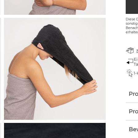
Diese 
sonsti
Benachr
erhalte
Ei
T
1-
Pr
Pro
Bew