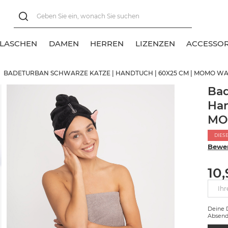
FLASCHEN
DAMEN
HERREN
LIZENZEN
ACCESSOR
BADETURBAN SCHWARZE KATZE | HANDTUCH | 60X25 CM | MOMO W
lles anzeigen
lles anzeigen
lles anzeigen
Bad
Han
eschenksocken
eschenksocken
unte Socken
MO
ange Socken
ange Socken
DIES
Bewer
urz- und Sneakersocken
urz- und Sneakersocken
10
Ihr
Deine
Absend