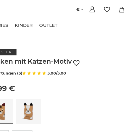
€
IES
KINDER
OUTLET
TSELLER
ken mit Katzen-Motiv
tungen (5)
5.00/5.00
99 €
e