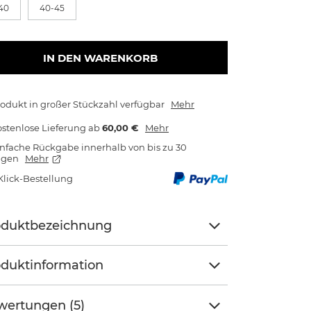
40
40-45
IN DEN WARENKORB
odukt in großer Stückzahl verfügbar
Mehr
stenlose Lieferung
ab
60,00 €
Mehr
nfache Rückgabe innerhalb von bis zu 30
agen
Mehr
Klick-Bestellung
oduktbezeichnung
duktinformation
wertungen (5)