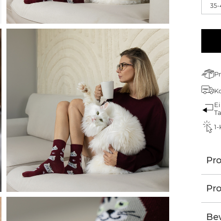
35-
Pr
Ko
Ei
T
1-
Pr
Pro
Be