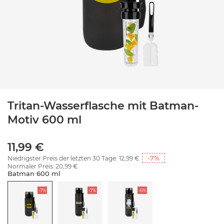
Tritan-Wasserflasche mit Batman-
Motiv 600 ml
11,99 €
-7
%
Niedrigster Preis der letzten 30 Tage:
12,99 €
Normaler Preis:
20,99 €
Batman 600 ml
-7%
-7%
-6%