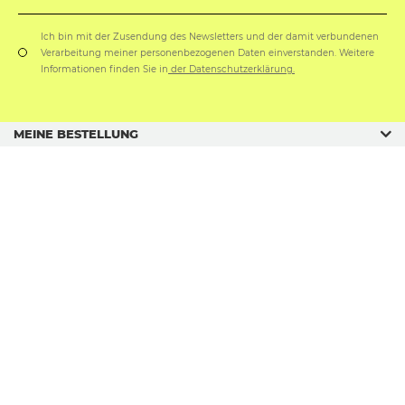
Ich bin mit der Zusendung des Newsletters und der damit verbundenen
Verarbeitung meiner personenbezogenen Daten einverstanden. Weitere
Informationen finden Sie in
der Datenschutzerklärung.
MEINE BESTELLUNG
GESCHÄFTSORDNUNG
GESCHENKANLÄSSE
sklep@soxo.pl
Copyright © SOXO sp. z o. o. sp. k.