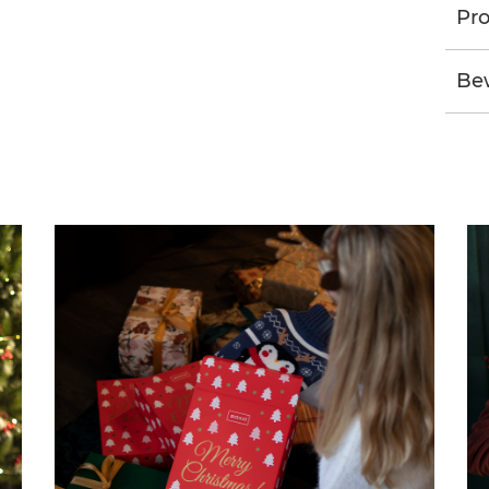
Pro
Bew
G