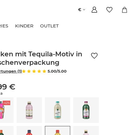
€
IES
KINDER
OUTLET
ken mit Tequila-Motiv in
schenverpackung
tungen (1)
5.00/5.00
99 €
la
-42%