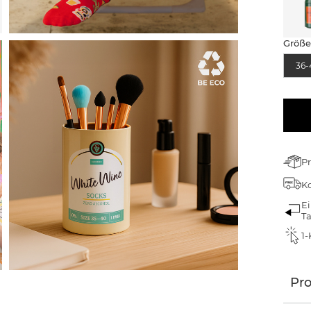
Größ
36-
Pr
Ko
Ei
T
1-
Pr