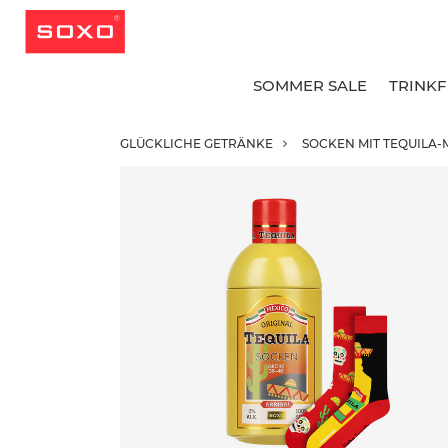
SOMMER SALE
TRINK
GLÜCKLICHE GETRÄNKE
SOCKEN MIT TEQUILA
A
A
A
G
G
B
L
L
K
K