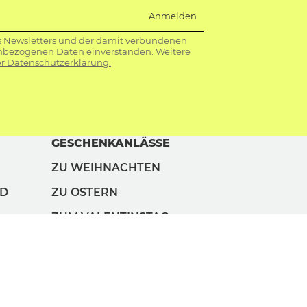
Anmelden
s Newsletters und der damit verbundenen
nbezogenen Daten einverstanden. Weitere
r Datenschutzerklärung.
GESCHENKANLÄSSE
ZU WEIHNACHTEN
ND
ZU OSTERN
ZUM VALENTINSTAG
ZUM GEBURTSTAG
ZUM FRAUENTAG
ZUM MÄNNERTAG