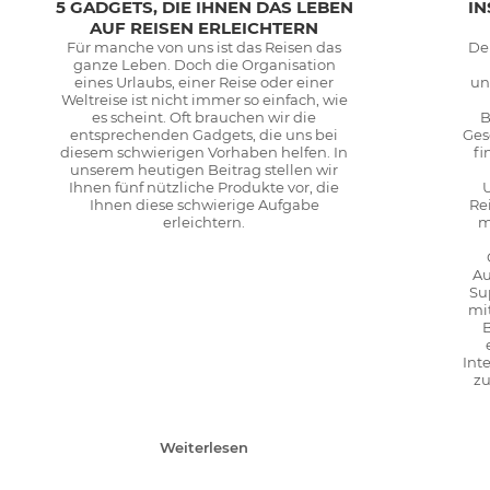
5 GADGETS, DIE IHNEN DAS LEBEN
IN
AUF REISEN ERLEICHTERN
Für manche von uns ist das Reisen das
De
ganze Leben. Doch die Organisation
eines Urlaubs, einer Reise oder einer
un
Weltreise ist nicht immer so einfach, wie
es scheint. Oft brauchen wir die
B
entsprechenden Gadgets, die uns bei
Ges
diesem schwierigen Vorhaben helfen. In
fi
unserem heutigen Beitrag stellen wir
Ihnen fünf nützliche Produkte vor, die
Ihnen diese schwierige Aufgabe
Re
erleichtern.
m
Au
Su
mi
B
Int
zu
Weiterlesen