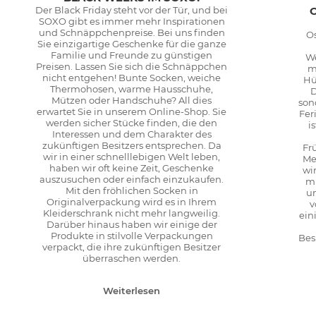
Der Black Friday steht vor der Tür, und bei
SOXO gibt es immer mehr Inspirationen
und Schnäppchenpreise. Bei uns finden
Os
Sie einzigartige Geschenke für die ganze
Familie und Freunde zu günstigen
We
Preisen. Lassen Sie sich die Schnäppchen
m
nicht entgehen! Bunte Socken, weiche
Hü
Thermohosen, warme Hausschuhe,
D
Mützen oder Handschuhe? All dies
son
erwartet Sie in unserem Online-Shop. Sie
Fer
werden sicher Stücke finden, die den
i
Interessen und dem Charakter des
zukünftigen Besitzers entsprechen. Da
Fr
wir in einer schnelllebigen Welt leben,
Me
haben wir oft keine Zeit, Geschenke
wi
auszusuchen oder einfach einzukaufen.
mi
Mit den fröhlichen Socken in
u
Originalverpackung wird es in Ihrem
v
Kleiderschrank nicht mehr langweilig.
ein
Darüber hinaus haben wir einige der
Produkte in stilvolle Verpackungen
Bes
verpackt, die ihre zukünftigen Besitzer
überraschen werden.
Weiterlesen