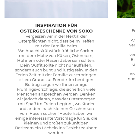
INSPIRATION FÜR
OSTERGESCHENKE VON SOXO
F
Vergessen wir in der Hektik der
A
Osterpflichten nicht, dass beim Treffen
Ve
mit der Familie beim
Weihnachtsfrühstück fröhliche Socken
ve
mit dem Motiv von Küken, Ostereiern,
Ei
Hühnern oder Hasen dabei sein sollten.
u
Dein Outfit sollte nicht nur auffallen,
sondern auch bunt und lustig sein. In den
er
Ferien Zeit mit der Familie zu verbringen,
noc
ist ein Grund zur Freude. Im heutigen
Beitrag zeigen wir Ihnen einige
Frühlingsvorschläge, die sicherlich viele
Menschen ansprechen werden. Denken
wir jedoch daran, dass der Ostermorgen
mit Spaß im Freien beginnt, wo Kinder
und andere nach kleinen Geschenken
vom Hasen suchen! Heute haben wir
einige interessante Vorschläge für Sie, die
kleinen und großen zukünftigen
Besitzern ein Lächeln ins Gesicht zaubern
werden.