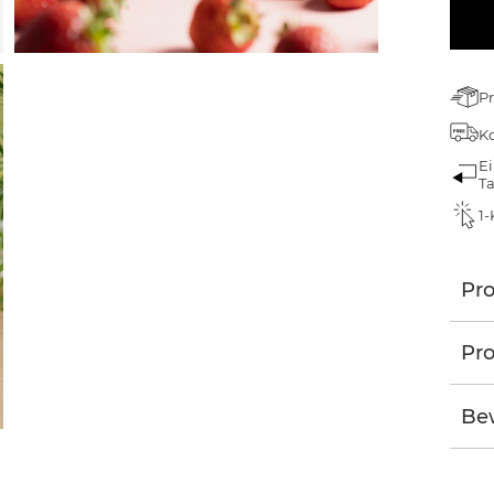
Pr
Ko
Ei
T
1-
Pr
Pro
Be