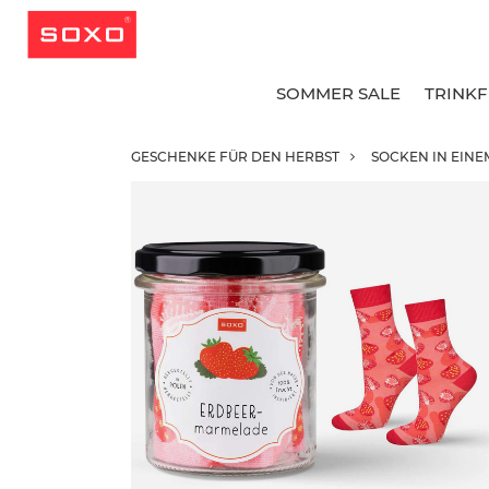
SOMMER SALE
TRINK
GESCHENKE FÜR DEN HERBST
SOCKEN IN EINE
A
A
A
G
G
B
L
L
K
K