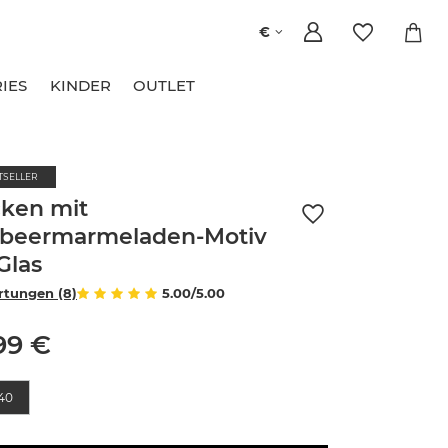
€
IES
KINDER
OUTLET
TSELLER
ken mit
dbeermarmeladen-Motiv
Glas
tungen (8)
5.00/5.00
99 €
e
40