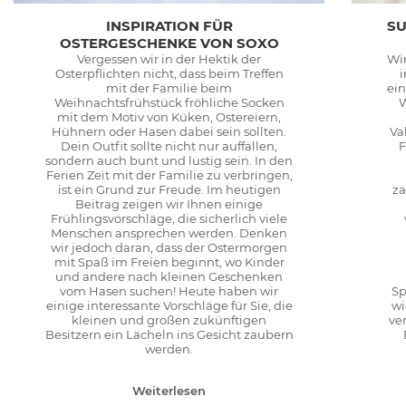
INSPIRATION FÜR
SU
OSTERGESCHENKE VON SOXO
Vergessen wir in der Hektik der
Wir
Osterpflichten nicht, dass beim Treffen
mit der Familie beim
ei
Weihnachtsfrühstück fröhliche Socken
W
mit dem Motiv von Küken, Ostereiern,
Hühnern oder Hasen dabei sein sollten.
Va
Dein Outfit sollte nicht nur auffallen,
F
sondern auch bunt und lustig sein. In den
Ferien Zeit mit der Familie zu verbringen,
ist ein Grund zur Freude. Im heutigen
za
Beitrag zeigen wir Ihnen einige
Frühlingsvorschläge, die sicherlich viele
Menschen ansprechen werden. Denken
wir jedoch daran, dass der Ostermorgen
mit Spaß im Freien beginnt, wo Kinder
und andere nach kleinen Geschenken
vom Hasen suchen! Heute haben wir
Sp
einige interessante Vorschläge für Sie, die
wi
kleinen und großen zukünftigen
ve
Besitzern ein Lächeln ins Gesicht zaubern
werden.
Weiterlesen