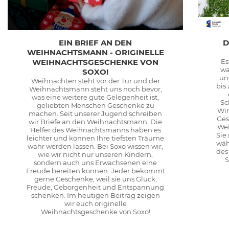
EIN BRIEF AN DEN
D
WEIHNACHTSMANN - ORIGINELLE
WEIHNACHTSGESCHENKE VON
Es
wa
SOXO!
un
Weihnachten steht vor der Tür und der
bis
Weihnachtsmann steht uns noch bevor,
was eine weitere gute Gelegenheit ist,
Sc
geliebten Menschen Geschenke zu
Wir
machen. Seit unserer Jugend schreiben
Ges
wir Briefe an den Weihnachtsmann. Die
Wei
Helfer des Weihnachtsmanns haben es
Sie
leichter und können Ihre tiefsten Träume
wäh
wahr werden lassen. Bei Soxo wissen wir,
des
wie wir nicht nur unseren Kindern,
S
sondern auch uns Erwachsenen eine
Freude bereiten können. Jeder bekommt
gerne Geschenke, weil sie uns Glück,
Freude, Geborgenheit und Entspannung
schenken. Im heutigen Beitrag zeigen
wir euch originelle
Weihnachtsgeschenke von Soxo!