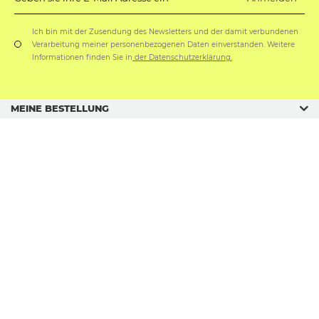
Ich bin mit der Zusendung des Newsletters und der damit verbundenen
Verarbeitung meiner personenbezogenen Daten einverstanden. Weitere
Informationen finden Sie in
der Datenschutzerklärung.
MEINE BESTELLUNG
GESCHÄFTSORDNUNG
GESCHENKANLÄSSE
sklep@soxo.pl
Copyright © SOXO sp. z o. o. sp. k.