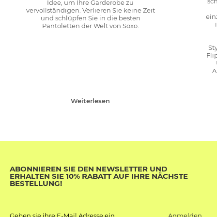
sc
Idee, um Ihre Garderobe zu
vervollständigen. Verlieren Sie keine Zeit
ein
und schlüpfen Sie in die besten
Pantoletten der Welt von Soxo.
St
Fli
A
Weiterlesen
ABONNIEREN SIE DEN NEWSLETTER UND
ERHALTEN SIE 10% RABATT AUF IHRE NÄCHSTE
BESTELLUNG!
Anmelden
Geben sie ihre E-Mail Adresse ein