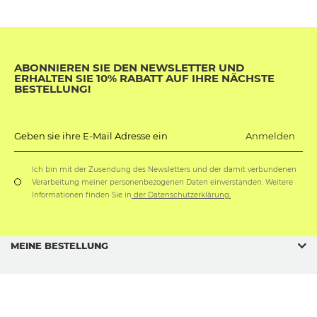
ABONNIEREN SIE DEN NEWSLETTER UND
ERHALTEN SIE 10% RABATT AUF IHRE NÄCHSTE
BESTELLUNG!
Anmelden
Geben sie ihre E-Mail Adresse ein
Ich bin mit der Zusendung des Newsletters und der damit verbundenen
Verarbeitung meiner personenbezogenen Daten einverstanden. Weitere
Informationen finden Sie in
der Datenschutzerklärung.
MEINE BESTELLUNG
GESCHÄFTSORDNUNG