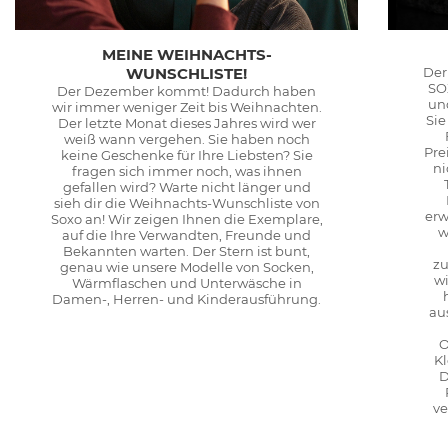
MEINE WEIHNACHTS-
WUNSCHLISTE!
Der
SO
Der Dezember kommt! Dadurch haben
un
wir immer weniger Zeit bis Weihnachten.
Sie
Der letzte Monat dieses Jahres wird wer
weiß wann vergehen. Sie haben noch
Pre
keine Geschenke für Ihre Liebsten? Sie
ni
fragen sich immer noch, was ihnen
gefallen wird? Warte nicht länger und
sieh dir die Weihnachts-Wunschliste von
erw
Soxo an! Wir zeigen Ihnen die Exemplare,
w
auf die Ihre Verwandten, Freunde und
Bekannten warten. Der Stern ist bunt,
zu
genau wie unsere Modelle von Socken,
wi
Wärmflaschen und Unterwäsche in
Damen-, Herren- und Kinderausführung.
au
O
K
D
ve