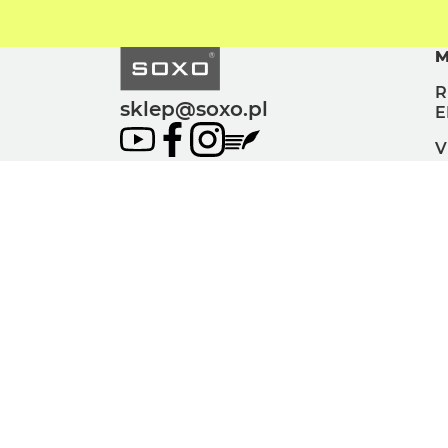
M
R
sklep@soxo.pl
E
V