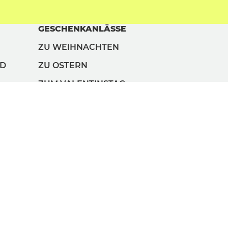
GESCHENKANLÄSSE
ZU WEIHNACHTEN
ND
ZU OSTERN
ZUM VALENTINSTAG
ZUM GEBURTSTAG
ZUM FRAUENTAG
ZUM MÄNNERTAG
ZUM KINDERTAG
ZUM MUTTERTAG
ZUM VATERTAG
ZUM GROSSELTERNTAG