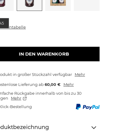
e
45
rößentabelle
IN DEN WARENKORB
odukt in großer Stückzahl verfügbar
Mehr
stenlose Lieferung
ab
60,00 €
Mehr
nfache Rückgabe innerhalb von bis zu 30
agen
Mehr
Klick-Bestellung
oduktbezeichnung