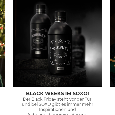
BLACK WEEKS IM SOXO!
Der Black Friday steht vor der Tür,
und bei SOXO gibt es immer mehr
Inspirationen und
Schnäppchenpreise. Bei uns