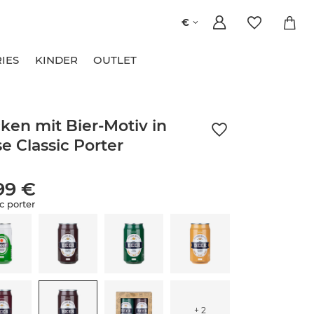
€
IES
KINDER
OUTLET
ken mit Bier-Motiv in
e Classic Porter
99 €
c porter
+ 2