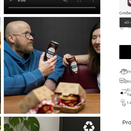
Größ
40-
G
Pr
Ko
Ei
T
1-
Pr