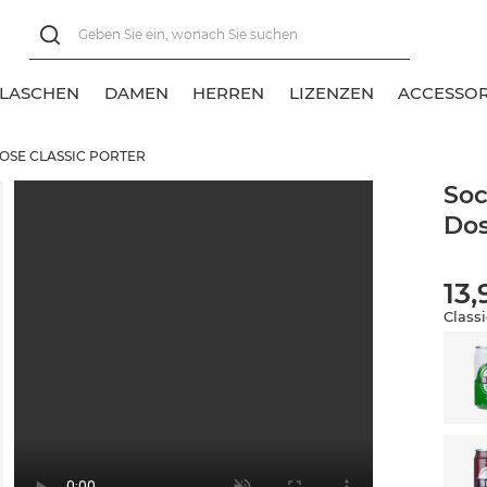
FLASCHEN
DAMEN
HERREN
LIZENZEN
ACCESSOR
DOSE CLASSIC PORTER
lles anzeigen
lles anzeigen
lles anzeigen
Soc
Dos
eschenksocken
eschenksocken
unte Socken
ange Socken
ange Socken
13,
urz- und Sneakersocken
urz- und Sneakersocken
Classi