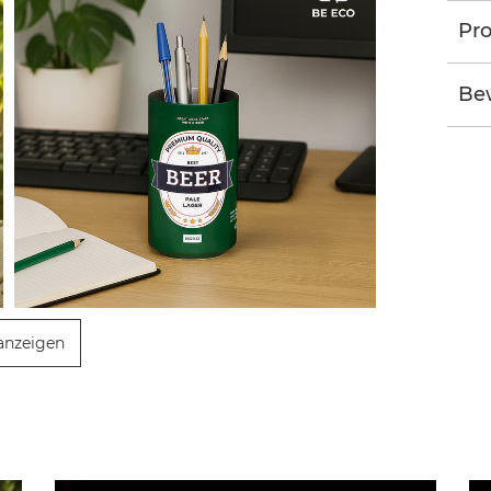
Pro
Be
anzeigen
G