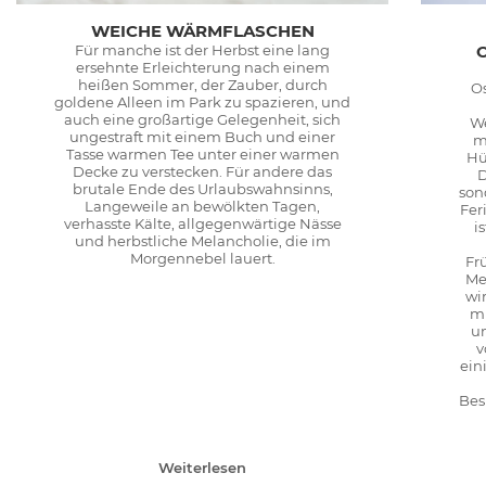
WEICHE WÄRMFLASCHEN
Für manche ist der Herbst eine lang
ersehnte Erleichterung nach einem
heißen Sommer, der Zauber, durch
Os
goldene Alleen im Park zu spazieren, und
auch eine großartige Gelegenheit, sich
We
ungestraft mit einem Buch und einer
m
Tasse warmen Tee unter einer warmen
Hü
Decke zu verstecken. Für andere das
D
brutale Ende des Urlaubswahnsinns,
son
Langeweile an bewölkten Tagen,
Fer
verhasste Kälte, allgegenwärtige Nässe
i
und herbstliche Melancholie, die im
Morgennebel lauert.
Fr
Me
wi
mi
u
v
ein
Bes
Weiterlesen