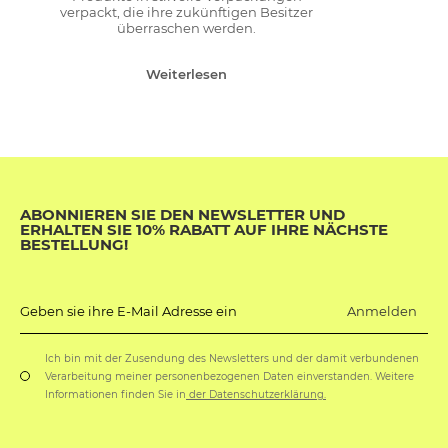
verpackt, die ihre zukünftigen Besitzer
überraschen werden.
Weiterlesen
ABONNIEREN SIE DEN NEWSLETTER UND
ERHALTEN SIE 10% RABATT AUF IHRE NÄCHSTE
BESTELLUNG!
Anmelden
Geben sie ihre E-Mail Adresse ein
Ich bin mit der Zusendung des Newsletters und der damit verbundenen
Verarbeitung meiner personenbezogenen Daten einverstanden. Weitere
Informationen finden Sie in
der Datenschutzerklärung.