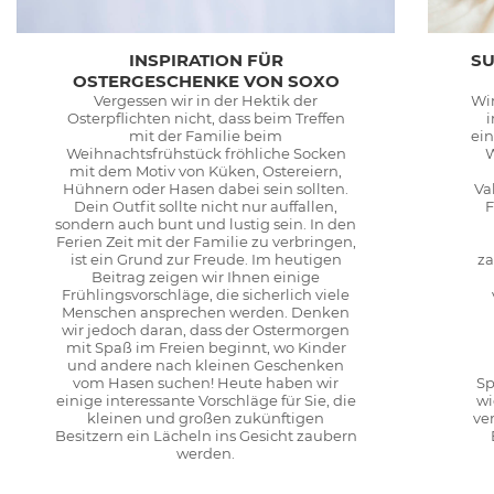
INSPIRATION FÜR
SU
OSTERGESCHENKE VON SOXO
Vergessen wir in der Hektik der
Wir
Osterpflichten nicht, dass beim Treffen
mit der Familie beim
ei
Weihnachtsfrühstück fröhliche Socken
W
mit dem Motiv von Küken, Ostereiern,
Hühnern oder Hasen dabei sein sollten.
Va
Dein Outfit sollte nicht nur auffallen,
F
sondern auch bunt und lustig sein. In den
Ferien Zeit mit der Familie zu verbringen,
ist ein Grund zur Freude. Im heutigen
za
Beitrag zeigen wir Ihnen einige
Frühlingsvorschläge, die sicherlich viele
Menschen ansprechen werden. Denken
wir jedoch daran, dass der Ostermorgen
mit Spaß im Freien beginnt, wo Kinder
und andere nach kleinen Geschenken
vom Hasen suchen! Heute haben wir
Sp
einige interessante Vorschläge für Sie, die
wi
kleinen und großen zukünftigen
ve
Besitzern ein Lächeln ins Gesicht zaubern
werden.