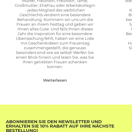
Mutter, Freundin, Freundin, Tante,
die
Großmutter, Ehefrau oder Arbeitskollegin
- jedes Mitglied des weiblichen
K
Geschlechts verdient eine besondere
B
Behandlung. Kümmern wir uns um die
be
Frauen an ihrem Festtag und geben wir
S
ihnen alles Gute. Und falls Ihnen dieses
Jahr die Inspiration für eine besondere
Bei
Überraschung fehlt, haben wir eine Liste
mit Geschenkideen zum Frauentag
H
zusammengestellt, die genauso
S
besonders sind wie sie selbst! Werfen Sie
einen Blick hinein und lesen Sie, was Sie
Ihren geliebten Frauen schenken
können.
Weiterlesen
ABONNIEREN SIE DEN NEWSLETTER UND
ERHALTEN SIE 10% RABATT AUF IHRE NÄCHSTE
BESTELLUNG!