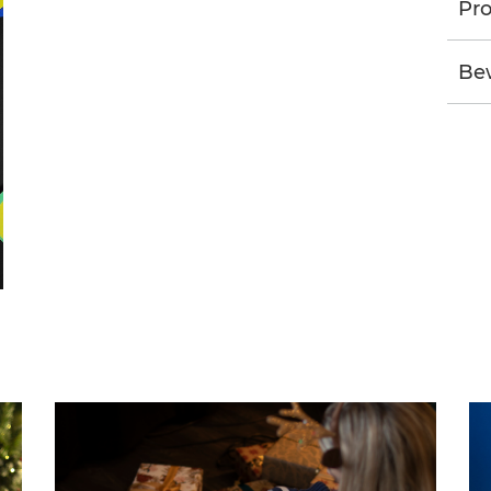
Pro
Be
G