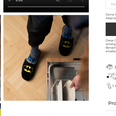
Ihr
Deine
Absend
Diese 
sonsti
Benachr
erhalte
Ei
T
1-
Pr