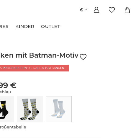
€
IES
KINDER
OUTLET
ken mit Batman-Motiv
ES PRODUKT IST UNS GERADE AUSGEGANGEN.
,99 €
eblau
rößentabelle