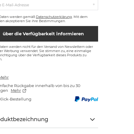
e E-Mail-Adresse
 Daten werden gemäß
Datenschutzerklärung
. Mit dem
en akzeptieren Sie ihre Bestimmungen.
über die Verfügbarkeit informieren
Daten werden nicht für den Versand von Newslettern oder
ger Werbung verwendet. Sie stimmen zu, eine einmalige
ichtigung über die Verfügbarkeit dieses Produkts zu
n.
Mehr
nfache Rückgabe innerhalb von bis zu 30
agen
Mehr
Klick-Bestellung
oduktbezeichnung