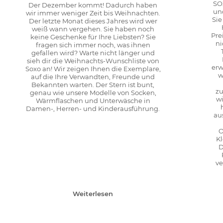
SO
Der Dezember kommt! Dadurch haben
un
wir immer weniger Zeit bis Weihnachten.
Sie
Der letzte Monat dieses Jahres wird wer
weiß wann vergehen. Sie haben noch
Pre
keine Geschenke für Ihre Liebsten? Sie
ni
fragen sich immer noch, was ihnen
gefallen wird? Warte nicht länger und
sieh dir die Weihnachts-Wunschliste von
erw
Soxo an! Wir zeigen Ihnen die Exemplare,
w
auf die Ihre Verwandten, Freunde und
Bekannten warten. Der Stern ist bunt,
zu
genau wie unsere Modelle von Socken,
wi
Wärmflaschen und Unterwäsche in
Damen-, Herren- und Kinderausführung.
au
O
K
D
ve
Weiterlesen