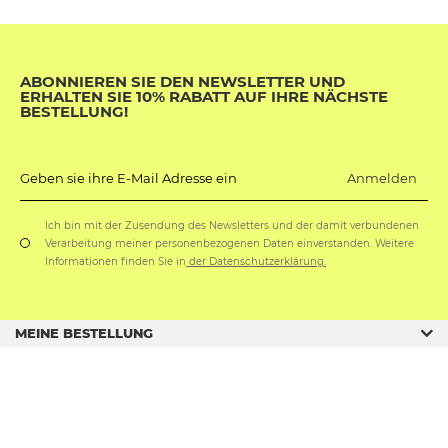
ABONNIEREN SIE DEN NEWSLETTER UND
ERHALTEN SIE 10% RABATT AUF IHRE NÄCHSTE
BESTELLUNG!
Anmelden
Geben sie ihre E-Mail Adresse ein
Ich bin mit der Zusendung des Newsletters und der damit verbundenen
Verarbeitung meiner personenbezogenen Daten einverstanden. Weitere
Informationen finden Sie in
der Datenschutzerklärung.
MEINE BESTELLUNG
GESCHÄFTSORDNUNG
GESCHENKANLÄSSE