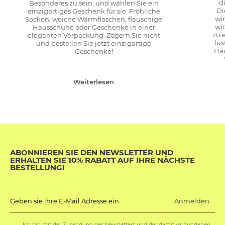
d
Besonderes zu sein, und wählen Sie ein
Di
einzigartiges Geschenk für sie. Fröhliche
wi
Socken, weiche Wärmflaschen, flauschige
wi
Hausschuhe oder Geschenke in einer
zu 
eleganten Verpackung. Zögern Sie nicht
lus
und bestellen Sie jetzt einzigartige
Hau
Geschenke!
Weiterlesen
ABONNIEREN SIE DEN NEWSLETTER UND
ERHALTEN SIE 10% RABATT AUF IHRE NÄCHSTE
BESTELLUNG!
Anmelden
Geben sie ihre E-Mail Adresse ein
Ich bin mit der Zusendung des Newsletters und der damit verbundenen