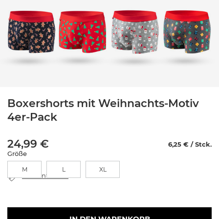
Boxershorts mit Weihnachts-Motiv
4er-Pack
24,99 €
6,25 € / Stck.
Größe
M
L
XL
Größentabelle
IN DEN WARENKORB