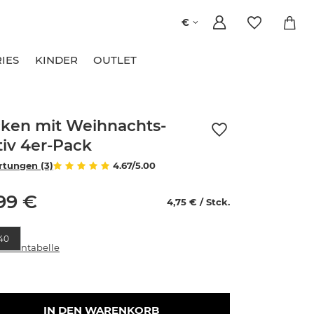
€
IES
KINDER
OUTLET
ken mit Weihnachts-
iv 4er-Pack
tungen (3)
4.67/5.00
99 €
4,75 € / Stck.
e
40
rößentabelle
IN DEN WARENKORB