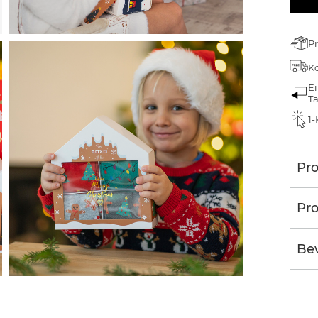
Pr
Ko
Ei
T
1-
Pr
Pro
Be