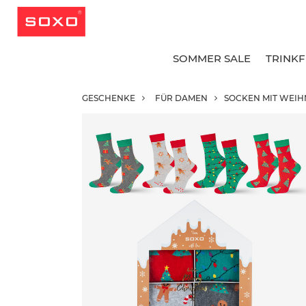
SOMMER SALE
TRINK
GESCHENKE
FÜR DAMEN
SOCKEN MIT WEIH
A
A
A
G
G
B
L
L
K
K