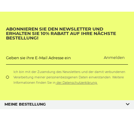
ABONNIEREN SIE DEN NEWSLETTER UND
ERHALTEN SIE 10% RABATT AUF IHRE NÄCHSTE
BESTELLUNG!
Anmelden
Geben sie ihre E-Mail Adresse ein
Ich bin mit der Zusendung des Newsletters und der damit verbundenen
Verarbeitung meiner personenbezogenen Daten einverstanden. Weitere
Informationen finden Sie in
der Datenschutzerklärung.
MEINE BESTELLUNG
GESCHÄFTSORDNUNG