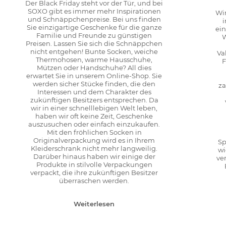
Der Black Friday steht vor der Tür, und bei
SOXO gibt es immer mehr Inspirationen
Wir
und Schnäppchenpreise. Bei uns finden
Sie einzigartige Geschenke für die ganze
ei
Familie und Freunde zu günstigen
W
Preisen. Lassen Sie sich die Schnäppchen
nicht entgehen! Bunte Socken, weiche
Va
Thermohosen, warme Hausschuhe,
F
Mützen oder Handschuhe? All dies
erwartet Sie in unserem Online-Shop. Sie
werden sicher Stücke finden, die den
za
Interessen und dem Charakter des
zukünftigen Besitzers entsprechen. Da
wir in einer schnelllebigen Welt leben,
haben wir oft keine Zeit, Geschenke
auszusuchen oder einfach einzukaufen.
Mit den fröhlichen Socken in
Originalverpackung wird es in Ihrem
Sp
Kleiderschrank nicht mehr langweilig.
wi
Darüber hinaus haben wir einige der
ve
Produkte in stilvolle Verpackungen
verpackt, die ihre zukünftigen Besitzer
überraschen werden.
Weiterlesen