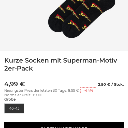
Kurze Socken mit Superman-Motiv
2er-Pack
4,99 €
2,50 € / Stck.
-44
%
Niedrigster Preis der letzten 30 Tage:
8,99 €
Normaler Preis:
9,99 €
Größe
40-45