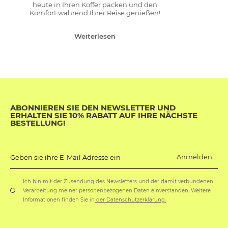
heute in Ihren Koffer packen und den
Komfort während Ihrer Reise genießen!
Weiterlesen
ABONNIEREN SIE DEN NEWSLETTER UND
ERHALTEN SIE 10% RABATT AUF IHRE NÄCHSTE
BESTELLUNG!
Anmelden
Geben sie ihre E-Mail Adresse ein
Ich bin mit der Zusendung des Newsletters und der damit verbundenen
Verarbeitung meiner personenbezogenen Daten einverstanden. Weitere
Informationen finden Sie in
der Datenschutzerklärung.