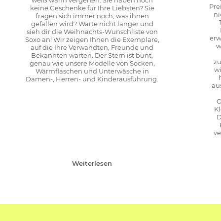
weiß wann vergehen. Sie haben noch
Pre
keine Geschenke für Ihre Liebsten? Sie
ni
fragen sich immer noch, was ihnen
gefallen wird? Warte nicht länger und
sieh dir die Weihnachts-Wunschliste von
erw
Soxo an! Wir zeigen Ihnen die Exemplare,
w
auf die Ihre Verwandten, Freunde und
Bekannten warten. Der Stern ist bunt,
zu
genau wie unsere Modelle von Socken,
wi
Wärmflaschen und Unterwäsche in
Damen-, Herren- und Kinderausführung.
au
O
K
D
ve
Weiterlesen