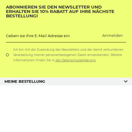
ABONNIEREN SIE DEN NEWSLETTER UND
ERHALTEN SIE 10% RABATT AUF IHRE NÄCHSTE
BESTELLUNG!
Anmelden
Geben sie ihre E-Mail Adresse ein
Ich bin mit der Zusendung des Newsletters und der damit verbundenen
Verarbeitung meiner personenbezogenen Daten einverstanden. Weitere
Informationen finden Sie in
der Datenschutzerklärung.
MEINE BESTELLUNG
GESCHÄFTSORDNUNG
GESCHENKANLÄSSE