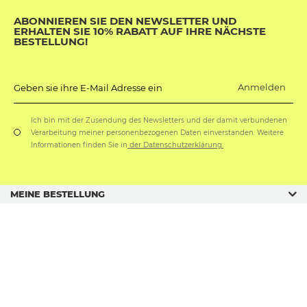
ABONNIEREN SIE DEN NEWSLETTER UND
ERHALTEN SIE 10% RABATT AUF IHRE NÄCHSTE
BESTELLUNG!
Anmelden
Geben sie ihre E-Mail Adresse ein
Ich bin mit der Zusendung des Newsletters und der damit verbundenen
Verarbeitung meiner personenbezogenen Daten einverstanden. Weitere
Informationen finden Sie in
der Datenschutzerklärung.
MEINE BESTELLUNG
GESCHÄFTSORDNUNG
GESCHENKANLÄSSE