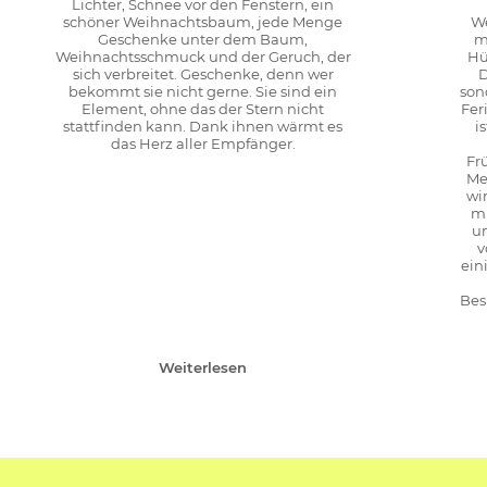
Lichter, Schnee vor den Fenstern, ein
schöner Weihnachtsbaum, jede Menge
We
Geschenke unter dem Baum,
m
Weihnachtsschmuck und der Geruch, der
Hü
sich verbreitet. Geschenke, denn wer
D
bekommt sie nicht gerne. Sie sind ein
son
Element, ohne das der Stern nicht
Fer
stattfinden kann. Dank ihnen wärmt es
i
das Herz aller Empfänger.
Fr
Me
wi
mi
u
v
ein
Bes
Weiterlesen