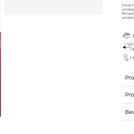
Diese 
sonsti
Benachr
erhalte
Ei
T
1-
Pr
Pro
Be