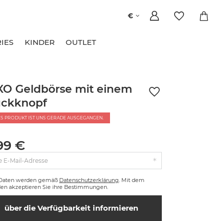
€
IES
KINDER
OUTLET
O Geldbörse mit einem
uckknopf
ES PRODUKT IST UNS GERADE AUSGEGANGEN.
99 €
e E-Mail-Adresse
 Daten werden gemäß
Datenschutzerklärung
. Mit dem
en akzeptieren Sie ihre Bestimmungen.
über die Verfügbarkeit informieren