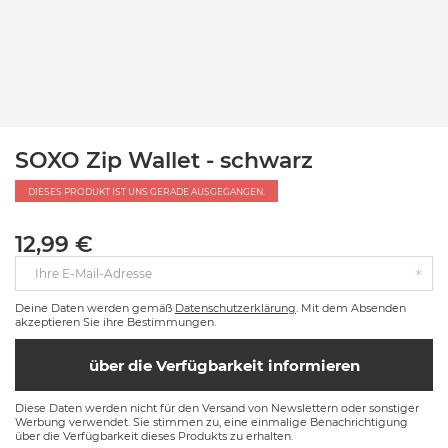
SOXO Zip Wallet - schwarz
DIESES PRODUKT IST UNS GERADE AUSGEGANGEN.
12,99 €
Ihre E-Mail-Adresse
Deine Daten werden gemäß
Datenschutzerklärung
. Mit dem Absenden
akzeptieren Sie ihre Bestimmungen.
über die Verfügbarkeit informieren
Diese Daten werden nicht für den Versand von Newslettern oder sonstiger
Werbung verwendet. Sie stimmen zu, eine einmalige Benachrichtigung
über die Verfügbarkeit dieses Produkts zu erhalten.