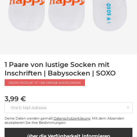
1 Paare von lustige Socken mit
Inschriften | Babysocken | SOXO
DIESES PRODUKT IST UNS GERADE AUSGEGANGEN.
3,99 €
Ihre E-Mail-Adresse
Deine Daten werden gemäß
Datenschutzerklärung
. Mit dem Absenden
akzeptieren Sie ihre Bestimmungen.
über die Verfügbarkeit informieren