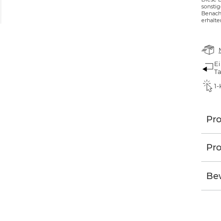
sonsti
Benachr
erhalte
Ei
T
1-
Pr
Pro
Be