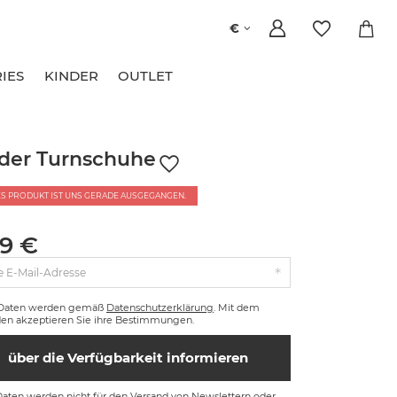
€
IES
KINDER
OUTLET
der Turnschuhe
ES PRODUKT IST UNS GERADE AUSGEGANGEN.
99 €
e E-Mail-Adresse
 Daten werden gemäß
Datenschutzerklärung
. Mit dem
en akzeptieren Sie ihre Bestimmungen.
über die Verfügbarkeit informieren
Daten werden nicht für den Versand von Newslettern oder