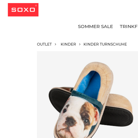
SOMMER SALE
TRINK
OUTLET
KINDER
KINDER TURNSCHUHE
A
A
A
G
G
B
L
L
K
K